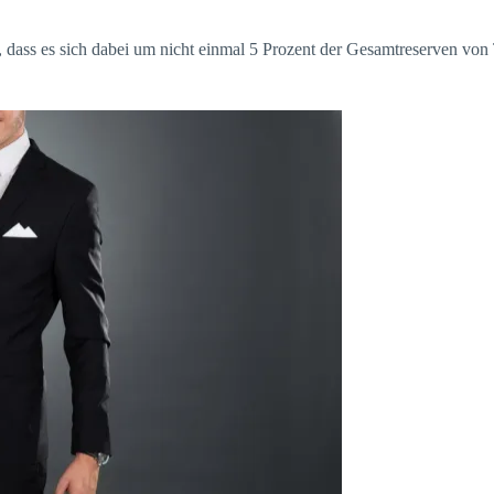
, dass es sich dabei um nicht einmal 5 Prozent der Gesamtreserven von T