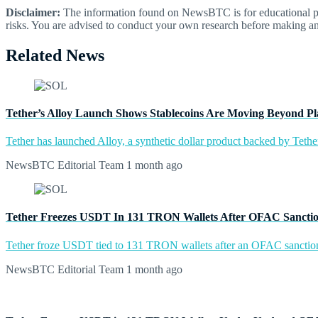
Disclaimer:
The information found on NewsBTC is for educational purp
risks. You are advised to conduct your own research before making an
Related News
Tether’s Alloy Launch Shows Stablecoins Are Moving Beyond Pla
Tether has launched Alloy, a synthetic dollar product backed by Tether
NewsBTC Editorial Team
1 month ago
Tether Freezes USDT In 131 TRON Wallets After OFAC Sancti
Tether froze USDT tied to 131 TRON wallets after an OFAC sanctions
NewsBTC Editorial Team
1 month ago