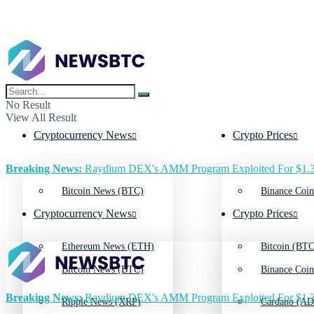
No Result
View All Result
Cryptocurrency News
Crypto Prices
Breaking News:
Raydium DEX's AMM Program Exploited For $1.3
Bitcoin News (BTC)
Binance Coin
Cryptocurrency News
Crypto Prices
Ethereum News (ETH)
Bitcoin (BTC
Bitcoin News (BTC)
Binance Coin
Breaking News:
Raydium DEX's AMM Program Exploited For $1.3
Ripple News (XRP)
Cardano (AD