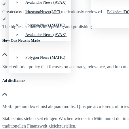
Avalanche News (AVAX)
Created by industry experts and meticulously reviewed
Litecoin News (LTC)
Polkadot (DO
Polygon News (MATIC)
The highest standards in reporting and publishing
Avalanche News (AVAX)
How Our News is Made
Polygon News (MATIC)
Strict editorial policy that focuses on accuracy, relevance, and impartia
Ad discliamer
Morbi pretium leo et nisl aliquam mollis. Quisque arcu lorem, ultricie
Stablecoins stehen seit einigen Wochen wieder im Mittelpunkt der in
traditionellen Finanzwelt gleichzustellen.