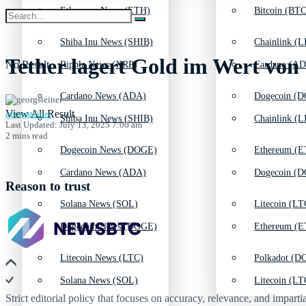
Ethereum News (ETH)
Bitcoin (BTC
Shiba Inu News (SHIB)
Chainlink (L
Tether lagert Gold im Wert von 
No Result
Ripple News (XRP)
Cardano (AD
Cardano News (ADA)
Dogecoin (D
View All Result
georgsteiner
Shiba Inu News (SHIB)
Chainlink (L
Last Updated: July 13, 2025 7:00 am
2 mins read
Dogecoin News (DOGE)
Ethereum (E
Cardano News (ADA)
Dogecoin (D
Reason to trust
Solana News (SOL)
Litecoin (LT
Dogecoin News (DOGE)
Ethereum (E
Litecoin News (LTC)
Polkadot (DO
Solana News (SOL)
Litecoin (LT
Strict editorial policy that focuses on accuracy, relevance, and impartia