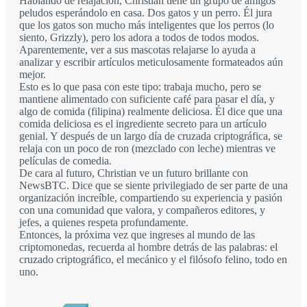
Hablando de relajación, Christian tiene un grupo de amigos
peludos esperándolo en casa. Dos gatos y un perro. Él jura
que los gatos son mucho más inteligentes que los perros (lo
siento, Grizzly), pero los adora a todos de todos modos.
Aparentemente, ver a sus mascotas relajarse lo ayuda a
analizar y escribir artículos meticulosamente formateados aún
mejor.
Esto es lo que pasa con este tipo: trabaja mucho, pero se
mantiene alimentado con suficiente café para pasar el día, y
algo de comida (filipina) realmente deliciosa. Él dice que una
comida deliciosa es el ingrediente secreto para un artículo
genial. Y después de un largo día de cruzada criptográfica, se
relaja con un poco de ron (mezclado con leche) mientras ve
películas de comedia.
De cara al futuro, Christian ve un futuro brillante con
NewsBTC. Dice que se siente privilegiado de ser parte de una
organización increíble, compartiendo su experiencia y pasión
con una comunidad que valora, y compañeros editores, y
jefes, a quienes respeta profundamente.
Entonces, la próxima vez que ingreses al mundo de las
criptomonedas, recuerda al hombre detrás de las palabras: el
cruzado criptográfico, el mecánico y el filósofo felino, todo en
uno.