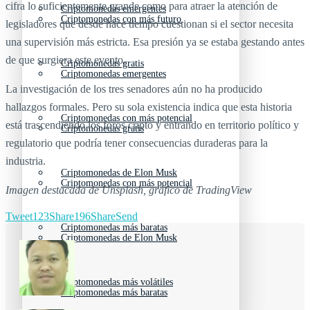
cifra lo suficientemente grande como para atraer la atención de
Criptomonedas emergentes
Criptomonedas con más futuro
legisladores que desde hace tiempo cuestionan si el sector necesita
una supervisión más estricta. Esa presión ya se estaba gestando antes
de que surgiera este evento.
Criptomonedas gratis
Criptomonedas emergentes
La investigación de los tres senadores aún no ha producido
hallazgos formales. Pero su sola existencia indica que esta historia
Criptomonedas con más potencial
está trascendiendo los foros cripto y entrando en territorio político y
Criptomonedas gratis
regulatorio que podría tener consecuencias duraderas para la
industria.
Criptomonedas de Elon Musk
Criptomonedas con más potencial
Imagen destacada de Unsplash, gráfico de TradingView
Tweet
123
Share
196
Share
Send
Criptomonedas más baratas
Criptomonedas de Elon Musk
Criptomonedas más volátiles
Criptomonedas más baratas