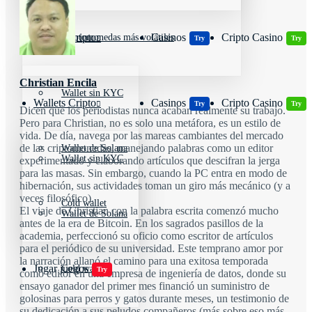
Wallets Cripto
Casinos
Cripto Casino
Criptomonedas más volátiles
Try
Try
Christian Encila
Wallet sin KYC
Wallets Cripto
Casinos
Cripto Casino
Try
Try
Dicen que los periodistas nunca acaban realmente su trabajo.
Pero para Christian, no es solo una metáfora, es un estilo de
vida. De día, navega por las mareas cambiantes del mercado
de las criptomonedas, manejando palabras como un editor
Wallet de Solana
Wallet sin KYC
experimentado y elaborando artículos que descifran la jerga
para las masas. Sin embargo, cuando la PC entra en modo de
hibernación, sus actividades toman un giro más mecánico (y a
veces filosófico).
Cold wallet
El viaje de Christian con la palabra escrita comenzó mucho
Wallet de Solana
antes de la era de Bitcoin. En los sagrados pasillos de la
academia, perfeccionó su oficio como escritor de artículos
para el periódico de su universidad. Este temprano amor por
la narración allanó el camino para una exitosa temporada
Jugar juegos
Cold wallet
Try
como editor en una empresa de ingeniería de datos, donde su
ensayo ganador del primer mes financió un suministro de
golosinas para perros y gatos durante meses, un testimonio de
su dedicación a sus peludos compañeros (más sobre eso más