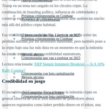
Nuevas criptomonedas
Trump en un tema tan cargado en los círculos cripto. La
combinación de branding político, influencia de celebridades y
Próximas criptomonedas en Coinbase
comercio especulativo ha llevado la historia ante audiencias mucho
Proyectos de criptomonedas
más allá del público cripto habitual.
Esa visibilidad tiene un doble filo. Llama la atención sobre las
Criptomonedas que van a explotar en 2025
Próximas criptomonedas en Coinbase
pérdidas sufridas por los inversores minoristas, pero también pone a
la cripto bajo una luz más dura en un momento en que la industria
ha estado intentando ganar credibilidad mainstream.
Mejores altcoins
Criptomonedas que van a explotar en 2025
Lectura relacionada:
XRP Signals Imminent Breakout — Is A 10%
Rally Coming?
Criptomonedas con baja capitalización
Mejores altcoins
Credibilidad en juego
El escrutinio del Congreso llega mientras la industria cripto en
Criptomonedas con más futuro
Criptomonedas con baja capitalización
general observa de cerca. Dos millones de poseedores ahora
aparecen registrados como haber perdido dinero en el token, una