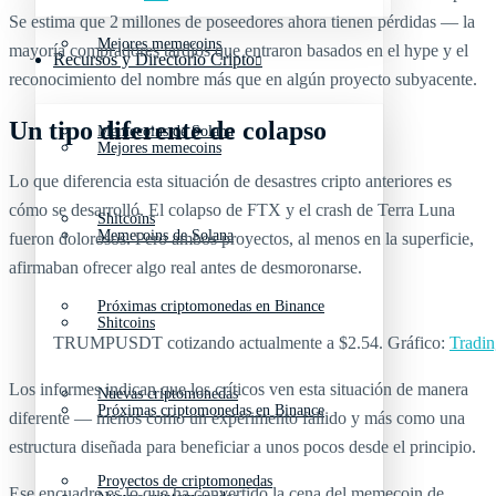
Se estima que 2 millones de poseedores ahora tienen pérdidas — la
Mejores memecoins
mayoría compradores tardíos que entraron basados en el hype y el
Recursos y Directorio Cripto
reconocimiento del nombre más que en algún proyecto subyacente.
Un tipo diferente de colapso
Memecoins de Solana
Mejores memecoins
Lo que diferencia esta situación de desastres cripto anteriores es
cómo se desarrolló. El colapso de FTX y el crash de Terra Luna
Shitcoins
Memecoins de Solana
fueron dolorosos. Pero ambos proyectos, al menos en la superficie,
afirmaban ofrecer algo real antes de desmoronarse.
Próximas criptomonedas en Binance
Shitcoins
TRUMPUSDT cotizando actualmente a $2.54. Gráfico:
Tradi
Los informes indican que los críticos ven esta situación de manera
Nuevas criptomonedas
Próximas criptomonedas en Binance
diferente — menos como un experimento fallido y más como una
estructura diseñada para beneficiar a unos pocos desde el principio.
Proyectos de criptomonedas
Ese encuadre es lo que ha convertido la cena del memecoin de