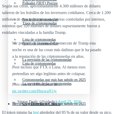
Polkadot (DOT) Precios
Según sus cifras, aproximadamente 4.300 millones de dólares
salieron de los bolsillos de los inversores cotidianos. Cerca de 1.200
millones de esos terminaron en carteras controladas por internos,
Precio de criptomonedas
Tipos de criptomonedas
mientras que 320 millones de dólares supuestamente fueron a
entidades vinculadas a la familia Trump.
Lista de criptomonedas
Me pregunto si la cena del memecoin de Trump esta
Precio de criptomonedas
noche es una de las cosas más dañinas que le ha pasado
a la reputación de las criptomonedas en años.
La previsión de las criptomonedas
Lista de criptomonedas
Peor incluso que FTX o Luna. Al menos esos
pretendían ser algo legítimo antes de colapsar.
Criptomonedas que más han subido en 2025
La previsión de las criptomonedas
Pero esto es el Presidente de…
pic.twitter.com/l9nzwaN1jv
— Simon Dedic (@sjdedic)
April 25, 2026
Recursos y Directorio Cripto
Criptomonedas que más han subido en 2025
El token mismo ha
lost
alrededor del 95 % de su valor desde su pico.