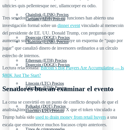
ultricies quis pellentesque nec, ullamcorper eu odio.
Chainlink (LINK) Precios
Tres senadores estadounidenses en funciones han abierto una
Cardano (ADA) Precios
investigación formal sobre un
dinner event
vinculado al memecoin
del presidente de EE. UU. Donald Trump, con preguntas que
Dogecoin (DOGE) Precios
aumentan sobre si el acuerdo constituye un esquema de “pago por
Chainlink (LINK) Precios
jugar” que canalizó dinero de inversores ordinarios a un círculo
estrecho de internos.
Ethereum (ETH) Precios
Dogecoin (DOGE) Precios
Lectura relacionada:
Bitcoin’s Big Players Are Accumulating — Is
$80K Just The Start?
Litecoin (LTC) Precios
Senadores buscan examinar el evento
Ethereum (ETH) Precios
La cena se convirtió en un punto de conflicto después de que el
Polkadot (DOT) Precios
analista Simon Dedic publicara en X que el token vinculado a
Litecoin (LTC) Precios
Trump había sido
used to drain money from retail buyers
a una
escala que ensombrece muchos fracasos cripto anteriores.
Tipos de criptomonedas