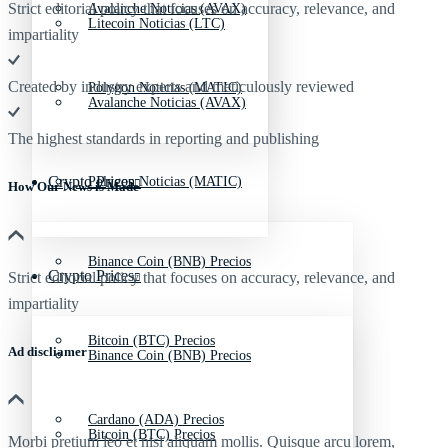
Strict editorial policy that focuses on accuracy, relevance, and
Avalanche Noticias (AVAX)
Litecoin Noticias (LTC)
impartiality
Created by industry experts and meticulously reviewed
Polygon Noticias (MATIC)
Avalanche Noticias (AVAX)
The highest standards in reporting and publishing
Crypto Prices
Polygon Noticias (MATIC)
How Our News is Made
Binance Coin (BNB) Precios
Crypto Prices
Strict editorial policy that focuses on accuracy, relevance, and
impartiality
Bitcoin (BTC) Precios
Ad discliamer
Binance Coin (BNB) Precios
Cardano (ADA) Precios
Bitcoin (BTC) Precios
Morbi pretium leo et nisl aliquam mollis. Quisque arcu lorem,