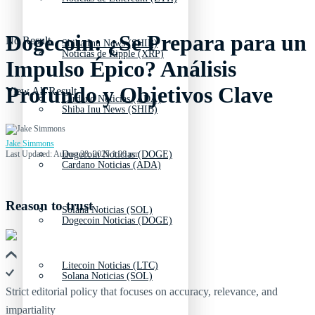
Dogecoin: ¿Se Prepara para un
No Result
Shiba Inu News (SHIB)
Noticias de Ripple (XRP)
Impulso Épico? Análisis
Profundo y Objetivos Clave
View All Result
Cardano Noticias (ADA)
Shiba Inu News (SHIB)
Jake Simmons
Last Updated: August 28, 2025 1:00 pm
Dogecoin Noticias (DOGE)
Cardano Noticias (ADA)
Reason to trust
Solana Noticias (SOL)
Dogecoin Noticias (DOGE)
Litecoin Noticias (LTC)
Solana Noticias (SOL)
Strict editorial policy that focuses on accuracy, relevance, and
impartiality