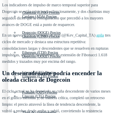
Los indicadores de impulso de marco temporal superior para
Dogecoin se están reiniciando silenciosamente, y dos chartistas muy
Chainlink (LINK) Precios
Cardano (ADA) Precios
seguidos dicen que la configuración que precedió a los mayores
avances de DOGE está a punto de reaparecer.
Dogecoin (DOGE) Precios
En un nuevo gráfico mensual, Kevin (@Kev_Capital_TA)
apila
tres
Chainlink (LINK) Precios
ciclos de mercado y destaca una estructura repetitiva:
consolidaciones largas y descendentes que se resuelven en rupturas
Ethereum (ETH) Precios
impulsivas, seguidas de objetivos de extensión de Fibonacci 1.618
Dogecoin (DOGE) Precios
medidos y trazados muy por encima del rango.
Un desencadenante podría encender la
Litecoin (LTC) Precios
Ethereum (ETH) Precios
oleada cíclica de Dogecoin
El ciclo actual ya ha despejado su cuña descendente de varios meses
Polkadot (DOT) Precios
Litecoin (LTC) Precios
en el gráfico mensual y, de manera crítica, completó un retroceso
limpio: el precio atravesó la línea de tendencia descendente, la
volvió a probar desde arriba y subió, convirtiendo la resistencia
Tipos de criptomonedas