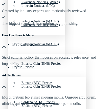
Avalanche Noticias (AVAX)
Litecoin Noticias (LTC)
Created by industry experts and meticulously reviewed
Polygon Noticias (MATIC)
The highest standards in reporting and publishing
Avalanche Noticias (AVAX)
How Our News is Made
Crypto Prices
Polygon Noticias (MATIC)
Strict editorial policy that focuses on accuracy, relevance, and
impartiality
Binance Coin (BNB) Precios
Crypto Prices
Ad discliamer
Bitcoin (BTC) Precios
Binance Coin (BNB) Precios
Morbi pretium leo et nisl aliquam mollis. Quisque arcu lorem,
Cardano (ADA) Precios
ultricies quis pellentesque nec, ullamcorper eu odio.
Bitcoin (BTC) Precios