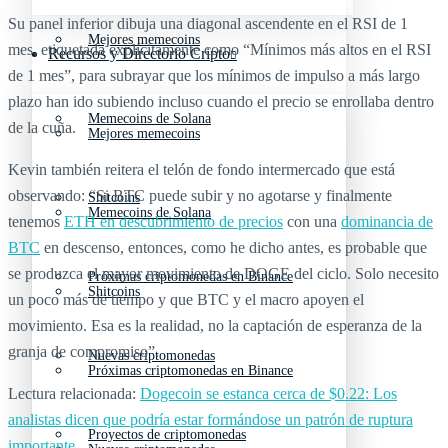
Su panel inferior dibuja una diagonal ascendente en el RSI de 1
Mejores memecoins
mes, etiquetada explícitamente como “Mínimos más altos en el RSI
Recursos y Directorio Cripto
de 1 mes”, para subrayar que los mínimos de impulso a más largo
plazo han ido subiendo incluso cuando el precio se enrollaba dentro
Memecoins de Solana
de la cuña.
Mejores memecoins
Kevin también reitera el telón de fondo intermercado que está
observando: “Si BTC puede subir y no agotarse y finalmente
Shitcoins
Memecoins de Solana
tenemos
ETH en descubrimiento de precios
con una
dominancia de
BTC
en descenso, entonces, como he dicho antes, es probable que
se produzca el mayor movimiento de DOGE del ciclo. Solo necesito
Próximas criptomonedas en Binance
Shitcoins
un poco más de tiempo y que BTC y el macro apoyen el
movimiento. Esa es la realidad, no la captación de esperanza de la
granja de compromiso”.
Nuevas criptomonedas
Próximas criptomonedas en Binance
Lectura relacionada:
Dogecoin se estanca cerca de $0.22: Los
analistas dicen que podría estar formándose un patrón de ruptura
Proyectos de criptomonedas
importante