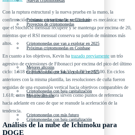
Nuevas criptomonedas
Con la ruptura estructural y la nueva prueba en la mano, la
confirmación restante en su lista de verificación es mecánica: ver
Próximas criptomonedas en Coinbase
Proyectos de criptomonedas
que el StochRSI mensual recupere y se mantenga por encima de 20,
mientras que el RSI mensual conserva su patrón de mínimos más
altos.
Criptomonedas que van a explotar en 2025
Próximas criptomonedas en Coinbase
En cuanto a los objetivos, Kevin ha
trazado previamente
un trío
agresivo de extensiones de Fibonacci por encima del pico del último
Mejores altcoins
ciclo: 1.618 en $3.97, 1.65 en $4.33 y 1.703 en $5.00. En ciclos
Criptomonedas que van a explotar en 2025
anteriores con la misma plantilla, las resoluciones de cuña fueron
seguidas de una expansión vertical hacia objetivos comparables de
Criptomonedas con baja capitalización
1.618; estos tres niveles ahora sirven como puntos de referencia
Mejores altcoins
hacia adelante en caso de que se reanude la aceleración de la
tendencia.
Criptomonedas con más futuro
Criptomonedas con baja capitalización
Análisis de la nube de Ichimoku para
DOGE