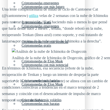
Criptomonedas emergentes
Criptomonedas con más futuro
Una lente complementaria de mitad de ciclo de Cantonese Cat
(@cantonmeow)
utiliza
velas de 2 semanas con la nube de Ichimoku
para rastrear la transición. “Está haciendo más o menos lo que pensé
Criptomonedas gratis
Criptomonedas emergentes
que haría desde hace 2 meses”, señala, “donde rebotó en la nube,
recuperando Tenkan (línea azul) como soporte, y está tratando de
lanzarse por encima de la nube verde de Ichimoku a la derecha”.
Criptomonedas con más potencial
Criptomonedas gratis
Análisis de la nube de Ichimoku de Dogecoin, gráfico de 2 s
Criptomonedas de Elon Musk
Criptomonedas con más potencial
En términos de Ichimoku, esa secuencia (rebote de la nube,
recuperación de Tenkan y luego un intento de despejar la parte
superior de la nube verde hacia adelante) se alinea con un cambio de
Criptomonedas más baratas
Criptomonedas de Elon Musk
condiciones correctivas a tendencias en el marco temporal de 2
semanas y coincide con el desencadenante de impulso de marco
temporal superior de Kevin.
Criptomonedas más volátiles
Criptomonedas más baratas