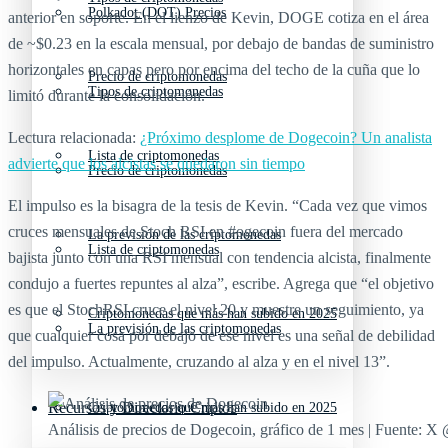
Polkadot (DOT) Precios
anterior en soporte. En el lienzo de Kevin, DOGE cotiza en el área
de ~$0.23 en la escala mensual, por debajo de bandas de suministro
horizontales en capas pero por encima del techo de la cuña que lo
Precio de criptomonedas
Tipos de criptomonedas
limitó durante la consolidación.
Lectura relacionada:
¿Próximo desplome de Dogecoin? Un analista
Lista de criptomonedas
advierte que los alcistas se quedaron sin tiempo
Precio de criptomonedas
El impulso es la bisagra de la tesis de Kevin. “Cada vez que vimos
cruces mensuales de Stoch RSI en #ogecoin fuera del mercado
La previsión de las criptomonedas
Lista de criptomonedas
bajista junto con una RSI mensual con tendencia alcista, finalmente
condujo a fuertes repuntes al alza”, escribe. Agrega que “el objetivo
es que el StochRSI cruce el nivel 20 y muestre un seguimiento, ya
Criptomonedas que más han subido en 2025
La previsión de las criptomonedas
que cualquier cosa por debajo de ese nivel es una señal de debilidad
del impulso. Actualmente, cruzando al alza y en el nivel 13”.
Recursos y Directorio Cripto
Criptomonedas que más han subido en 2025
Análisis de precios de Dogecoin, gráfico de 1 mes | Fuente: