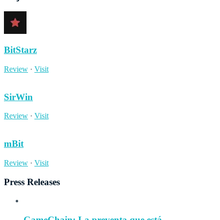
BitStarz
Review
·
Visit
SirWin
Review
·
Visit
mBit
Review
·
Visit
Press Releases
GameChain: La preventa que está