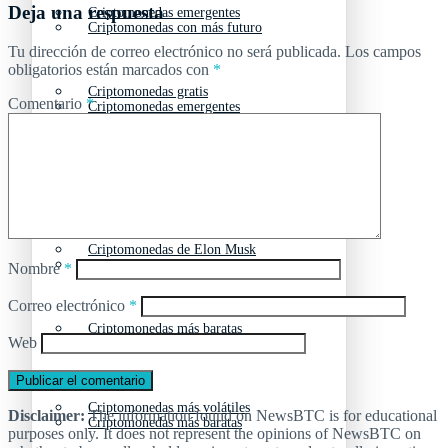
Deja una respuesta
Criptomonedas emergentes
Criptomonedas con más futuro
Tu dirección de correo electrónico no será publicada.
Los campos
obligatorios están marcados con
*
Criptomonedas gratis
Comentario
*
Criptomonedas emergentes
Criptomonedas con más potencial
Criptomonedas gratis
Criptomonedas de Elon Musk
Criptomonedas con más potencial
Nombre
*
Correo electrónico
*
Criptomonedas más baratas
Web
Criptomonedas de Elon Musk
Criptomonedas más volátiles
Disclaimer:
The information found on NewsBTC is for educational
Criptomonedas más baratas
purposes only. It does not represent the opinions of NewsBTC on