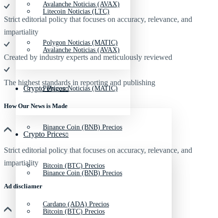
Avalanche Noticias (AVAX)
Litecoin Noticias (LTC)
Strict editorial policy that focuses on accuracy, relevance, and
impartiality
Polygon Noticias (MATIC)
Avalanche Noticias (AVAX)
Created by industry experts and meticulously reviewed
The highest standards in reporting and publishing
Crypto Prices
Polygon Noticias (MATIC)
How Our News is Made
Binance Coin (BNB) Precios
Crypto Prices
Strict editorial policy that focuses on accuracy, relevance, and
impartiality
Bitcoin (BTC) Precios
Binance Coin (BNB) Precios
Ad discliamer
Cardano (ADA) Precios
Bitcoin (BTC) Precios