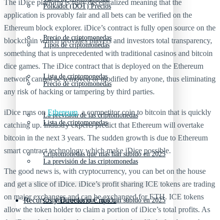
The iDice platform is fully decentralized meaning that the
Polkadot (DOT) Precios
application is provably fair and all bets can be verified on the
Ethereum block explorer. iDice’s contract is fully open source on the
Precio de criptomonedas
blockchain which provides players and investors total transparency,
Tipos de criptomonedas
something that is unprecedented with traditional casinos and bitcoin
dice games. The iDice contract that is deployed on the Ethereum
Lista de criptomonedas
network cannot be removed or modified by anyone, thus eliminating
Precio de criptomonedas
any risk of hacking or tampering by third parties.
iDice runs on
Ethereum
, a competitor coin to bitcoin that is quickly
La previsión de las criptomonedas
Lista de criptomonedas
catching up. Industry experts predict that Ethereum will overtake
bitcoin in the next 3 years. The sudden growth is due to Ethereum
smart contract technology which make iDice possible.
Criptomonedas que más han subido en 2025
La previsión de las criptomonedas
The good news is, with cryptocurrency, you can bet on the house
and get a slice of iDice. iDice’s profit sharing ICE tokens are trading
on major exchanges and can be exchanged for ETH. ICE tokens
Recursos y Directorio Cripto
Criptomonedas que más han subido en 2025
allow the token holder to claim a portion of iDice’s total profits. As