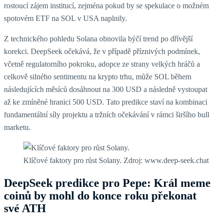
rostoucí zájem institucí, zejména pokud by se spekulace o možném
spotovém ETF na SOL v USA naplnily.
Z technického pohledu Solana obnovila býčí trend po dřívější
korekci. DeepSeek očekává, že v případě příznivých podmínek,
včetně regulatorního pokroku, adopce ze strany velkých hráčů a
celkově silného sentimentu na krypto trhu, může SOL během
následujících měsíců dosáhnout na 300 USD a následně vystoupat
až ke zmíněné hranici 500 USD. Tato predikce staví na kombinaci
fundamentální síly projektu a tržních očekávání v rámci širšího bull
marketu.
Klíčové faktory pro růst Solany. Zdroj: www.deep-seek.chat
DeepSeek predikce pro Pepe: Král meme
coinů by mohl do konce roku překonat
své ATH