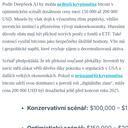
Podle DeepSeek AI by mohla
nejlepší kryptoměna
bitcoin v
optimistickém scénáři dosáhnout ceny mezi 150 000 až 200 000
USD. Muselo by však dojít k výraznému růstu poptávky, větším
investicím institucí a příznivému vývoji makroekonomiky. Hlavními
důvody růstu mají být příchod nových peněz z fondů a ETF. Také
rostoucí využití bitcoinu jako bezpečného úložiště hodnoty. Vliv má
i geopolitické napětí, které zvyšuje zájem o decentralizovaná aktiva.
Scénář předpokládá, že trh překoná současné překážky. Investoři by
navíc měli získat větší důvěru díky pokroku v regulacích v USA a
dalších velkých ekonomikách. Pokud si
nejznámější kryptoměna
bitcoin udrží svou dominanci a potvrdí roli „digitálního zlata“, může
cena 200 000 USD být dosažitelná ještě před koncem roku 2025.