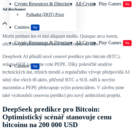
Crypto Resources & Directory
All Crypto
Play Games
Try
Ad discliamer
Polkadot (DOT) Price
Casinos
Try
Morbi pretium leo et nisl aliquam mollis. Quisque arcu lorem,
Crypto Resources & Directory
All Crypto
Play Games
ultricies quis pellentesque nec, ullamcorper eu odio.
Try
DeepSeek AI přináší nové cenové predikce pro bitcoin (BTC),
solanu (SOL) a meme coin PEPE. Díky pokročilé analýze
Casinos
Try
technických dat, tržních trendů a regulačního vývoje předpovídá AI
silný růst všech tří aktiv, přičemž BTC a SOL míří k novým
maximům a PEPE překvapuje svým potenciálem. V závěru jsme
také vyzkoušeli cenovou predikci pro nový ambiciózní projekt.
DeepSeek predikce pro Bitcoin:
Optimistický scénář stanovuje cenu
bitcoinu na 200 000 USD