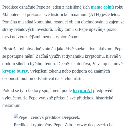
Predikce označuje Pepe za jeden z nejslibnějších
meme coinů
roku.
Má potenciál překonat své historické maximum (ATH) ještě letos.
Pomáhá mu silná komunita, rostoucí objem obchodování a zájem ze
strany retailových investorů. Díky tomu si Pepe upevňuje pozici
mezi nejvýraznějšími meme kryptoměnami.
Přestože byl původně vnímán jako čistě spekulativní aktivum, Pepe
se postupně mění. Začíná využívat dynamiku kryptotrhu, hlavně v
období silného býčího trendu. DeepSeek dodává, že vstup na nové
krypto burzy
, vylepšení tokenu nebo podpora od známých
osobností mohou odstartovat další vlnu růstu.
Pokud se tyto faktory spojí, není podle
krypto AI
předpovědí
vyloučeno, že Pepe výrazně překoná své předchozí historické
maximum.
Predikce kryptoměny Pepe. Zdroj: www.deep-seek.chat