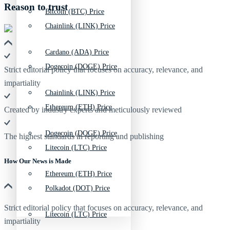
Reason to trust
Bitcoin (BTC) Price
Chainlink (LINK) Price
Cardano (ADA) Price
Dogecoin (DOGE) Price
Strict editorial policy that focuses on accuracy, relevance, and
impartiality
Chainlink (LINK) Price
Ethereum (ETH) Price
Created by industry experts and meticulously reviewed
Dogecoin (DOGE) Price
The highest standards in reporting and publishing
Litecoin (LTC) Price
How Our News is Made
Ethereum (ETH) Price
Polkadot (DOT) Price
Strict editorial policy that focuses on accuracy, relevance, and
Litecoin (LTC) Price
impartiality