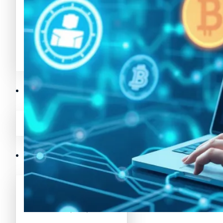
Avalanche News (AVAX)
Litecoin News (LTC)
Polygon News (MATIC)
Avalanche News (AVAX)
Crypto Prices
Polygon News (MATIC)
Binance Coin (BNB) Price
Crypto Prices
Bitcoin (BTC) Price
Binance Coin (BNB) Price
Cardano (ADA) Price