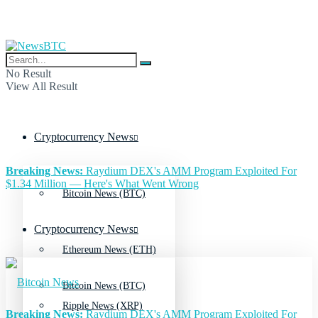
No Result
View All Result
Cryptocurrency News
Breaking News:
Raydium DEX's AMM Program Exploited For
$1.34 Million — Here's What Went Wrong
Bitcoin News (BTC)
Cryptocurrency News
Ethereum News (ETH)
Bitcoin News (BTC)
Ripple News (XRP)
Breaking News:
Raydium DEX's AMM Program Exploited For