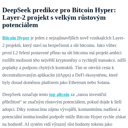
DeepSeek predikce pro Bitcoin Hyper:
Layer-2 projekt s velkým růstovým
potenciálem
Bitcoin Hyper
je jeden z nejzajímavějších nově vznikajících Layer-
2 projektů, který staví na bezpečnosti a síti bitcoinu. Jako vůbec
první L2 řešení postavené přímo na síti bitcoinu má projekt ambici
rozšířit možnosti této největší kryptoměny o rychlejší transakce, nižší
poplatky a podporu chytrých kontraktů. Tím se otevírá cesta k
decentralizovaným aplikacím (dApps) a DeFi ekosystému, které
byly dosud doménou platforem jako Ethereum nebo Solana.
DeepSeek označuje tento
top altcoin
za „ranou investiční
příležitost“ se značným růstovým potenciálem, pokud dojde k širší
adopci. Díky rostoucímu zájmu vývojářů, komunitnímu nadšení a
potenciální institucionální podpoře může Bitcoin Hyper rychle získat
na hodnotě. AI systém vidí výrazný růst hodnoty tokenu jako