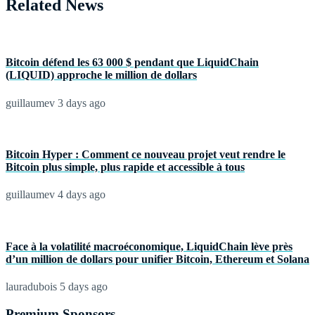
Related News
Bitcoin défend les 63 000 $ pendant que LiquidChain
(LIQUID) approche le million de dollars
guillaumev
3 days ago
Bitcoin Hyper : Comment ce nouveau projet veut rendre le
Bitcoin plus simple, plus rapide et accessible à tous
guillaumev
4 days ago
Face à la volatilité macroéconomique, LiquidChain lève près
d’un million de dollars pour unifier Bitcoin, Ethereum et Solana
lauradubois
5 days ago
Premium Sponsors