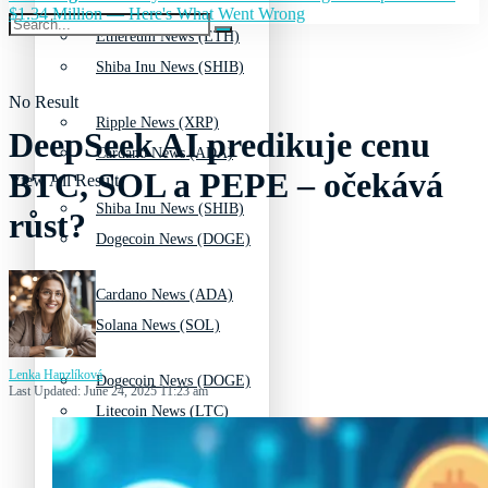
$1.34 Million — Here's What Went Wrong
Ethereum News (ETH)
Shiba Inu News (SHIB)
No Result
Ripple News (XRP)
DeepSeek AI predikuje cenu
Cardano News (ADA)
BTC, SOL a PEPE – očekává
View All Result
Shiba Inu News (SHIB)
růst?
Dogecoin News (DOGE)
Cardano News (ADA)
Solana News (SOL)
Lenka Hanzlíková
Dogecoin News (DOGE)
Last Updated: June 24, 2025 11:23 am
Litecoin News (LTC)
Solana News (SOL)