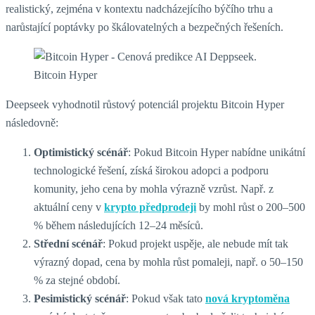
realistický, zejména v kontextu nadcházejícího býčího trhu a
narůstající poptávky po škálovatelných a bezpečných řešeních.
Bitcoin Hyper
Deepseek vyhodnotil růstový potenciál projektu Bitcoin Hyper
následovně:
Optimistický scénář
: Pokud Bitcoin Hyper nabídne unikátní
technologické řešení, získá širokou adopci a podporu
komunity, jeho cena by mohla výrazně vzrůst. Např. z
aktuální ceny v
krypto předprodeji
by mohl růst o 200–500
% během následujících 12–24 měsíců.
Střední scénář
: Pokud projekt uspěje, ale nebude mít tak
výrazný dopad, cena by mohla růst pomaleji, např. o 50–150
% za stejné období.
Pesimistický scénář
: Pokud však tato
nová kryptoměna