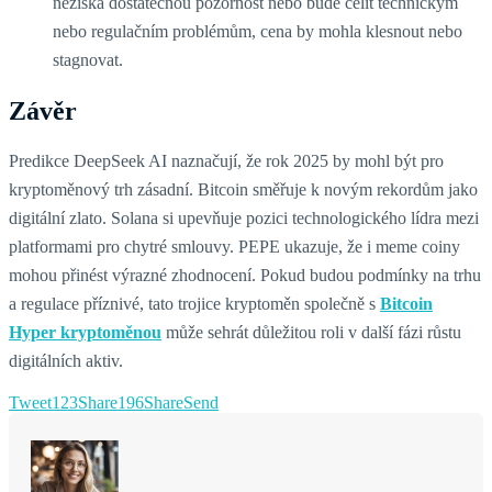
nezíská dostatečnou pozornost nebo bude čelit technickým
nebo regulačním problémům, cena by mohla klesnout nebo
stagnovat.
Závěr
Predikce DeepSeek AI naznačují, že rok 2025 by mohl být pro
kryptoměnový trh zásadní. Bitcoin směřuje k novým rekordům jako
digitální zlato. Solana si upevňuje pozici technologického lídra mezi
platformami pro chytré smlouvy. PEPE ukazuje, že i meme coiny
mohou přinést výrazné zhodnocení. Pokud budou podmínky na trhu
a regulace příznivé, tato trojice kryptoměn společně s
Bitcoin
Hyper kryptoměnou
může sehrát důležitou roli v další fázi růstu
digitálních aktiv.
Tweet
123
Share
196
Share
Send