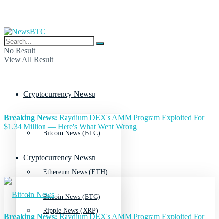
No Result
View All Result
Cryptocurrency News
Breaking News:
Raydium DEX's AMM Program Exploited For
$1.34 Million — Here's What Went Wrong
Bitcoin News (BTC)
Cryptocurrency News
Ethereum News (ETH)
Bitcoin News (BTC)
Ripple News (XRP)
Breaking News:
Raydium DEX's AMM Program Exploited For