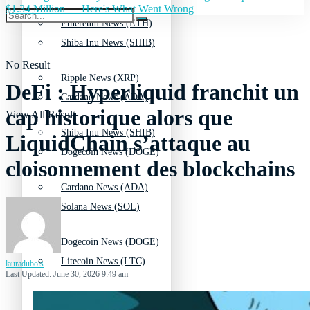
$1.34 Million — Here's What Went Wrong
Ethereum News (ETH)
Shiba Inu News (SHIB)
No Result
Ripple News (XRP)
DeFi : Hyperliquid franchit un
Cardano News (ADA)
cap historique alors que
View All Result
Shiba Inu News (SHIB)
LiquidChain s’attaque au
Dogecoin News (DOGE)
cloisonnement des blockchains
Cardano News (ADA)
Solana News (SOL)
Dogecoin News (DOGE)
Litecoin News (LTC)
lauradubois
Last Updated: June 30, 2026 9:49 am
Solana News (SOL)