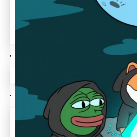
Avalanche News (AVAX)
Litecoin News (LTC)
Polygon News (MATIC)
Avalanche News (AVAX)
Crypto Prices
Polygon News (MATIC)
Binance Coin (BNB) Price
Crypto Prices
Bitcoin (BTC) Price
Binance Coin (BNB) Price
Cardano (ADA) Price