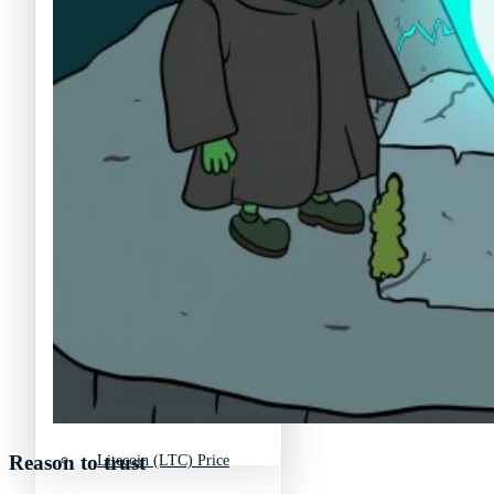
Bitcoin (BTC) Price
Chainlink (LINK) Price
Cardano (ADA) Price
Dogecoin (DOGE) Price
Chainlink (LINK) Price
Ethereum (ETH) Price
Dogecoin (DOGE) Price
Litecoin (LTC) Price
Ethereum (ETH) Price
Polkadot (DOT) Price
Reason to trust
Litecoin (LTC) Price