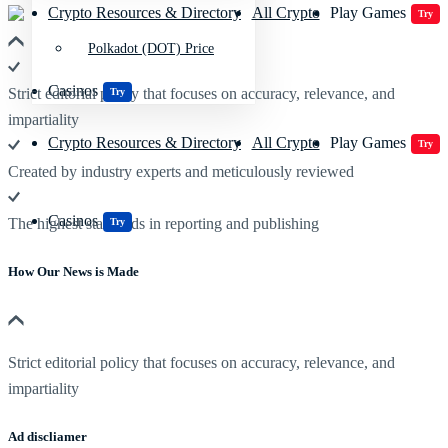
Crypto Resources & Directory
All Crypto
Play Games
Try
Polkadot (DOT) Price
Casinos
Strict editorial policy that focuses on accuracy, relevance, and
Try
impartiality
Crypto Resources & Directory
All Crypto
Play Games
Try
Created by industry experts and meticulously reviewed
Casinos
The highest standards in reporting and publishing
Try
How Our News is Made
Strict editorial policy that focuses on accuracy, relevance, and
impartiality
Ad discliamer