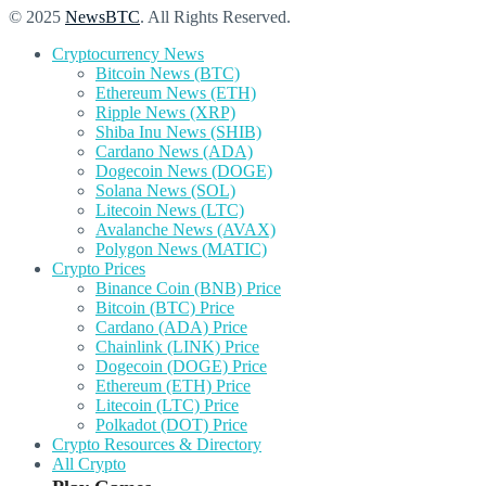
© 2025
NewsBTC
. All Rights Reserved.
Cryptocurrency News
Bitcoin News (BTC)
Ethereum News (ETH)
Ripple News (XRP)
Shiba Inu News (SHIB)
Cardano News (ADA)
Dogecoin News (DOGE)
Solana News (SOL)
Litecoin News (LTC)
Avalanche News (AVAX)
Polygon News (MATIC)
Crypto Prices
Binance Coin (BNB) Price
Bitcoin (BTC) Price
Cardano (ADA) Price
Chainlink (LINK) Price
Dogecoin (DOGE) Price
Ethereum (ETH) Price
Litecoin (LTC) Price
Polkadot (DOT) Price
Crypto Resources & Directory
All Crypto