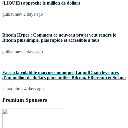
(LIQUID) approche le million de dollars
guillaumev
2 days ago
Bitcoin Hyper : Comment ce nouveau projet veut rendre le
Bitcoin plus simple, plus rapide et accessible à tous
guillaumev
2 days ago
Face à la volatilité macroéconomique, LiquidChain lève près
d’un million de dollars pour unifier Bitcoin, Ethereum et Solana
lauradubois
4 days ago
Premium Sponsors