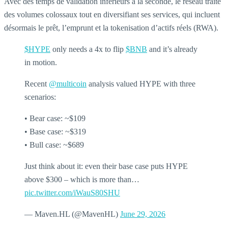
Avec des temps de validation inférieurs à la seconde, le réseau traite
des volumes colossaux tout en diversifiant ses services, qui incluent
désormais le prêt, l’emprunt et la tokenisation d’actifs réels (RWA).
$HYPE
only needs a 4x to flip
$BNB
and it’s already
in motion.
Recent
@multicoin
analysis valued HYPE with three
scenarios:
• Bear case: ~$109
• Base case: ~$319
• Bull case: ~$689
Just think about it: even their base case puts HYPE
above $300 – which is more than…
pic.twitter.com/iWauS80SHU
— Maven.HL (@MavenHL)
June 29, 2026