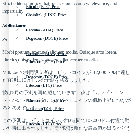
Strict editorial policy that focuses on accuracy, relevance, and
Bitcoin (BTC) Price
impartiality
Chainlink (LINK) Price
Ad discliamer
Cardano (ADA) Price
Dogecoin (DOGE) Price
Morbi pretium leo et nisl aliquam mollis. Quisque arcu lorem,
Chainlink (LINK) Price
ultricies quis pellentesque nec, ullamcorper eu odio.
Ethereum (ETH) Price
Milkroadの共同設立者は、ビットコインが112,000ドルに達し
Dogecoin (DOGE) Price
た直後に15万ドルの予測を発表しました。
Litecoin (LTC) Price
彼は6月の予測を再確認しています。彼は「カップ・アン
ド・ハンドル」パターンがビットコインの価格上昇につなが
Ethereum (ETH) Price
ると考えていました。
Polkadot (DOT) Price
この予測は、ビットコインが約2週間で108,000ドル付近で動
Litecoin (LTC) Price
いた時に出されました。専門家は新たな最高値が出るかどう