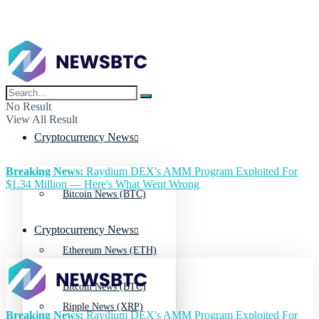
No Result
View All Result
Cryptocurrency News
Breaking News:
Raydium DEX's AMM Program Exploited For
$1.34 Million — Here's What Went Wrong
Bitcoin News (BTC)
Cryptocurrency News
Ethereum News (ETH)
Bitcoin News (BTC)
Ripple News (XRP)
Breaking News:
Raydium DEX's AMM Program Exploited For