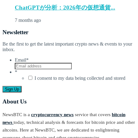
ChatGPTが分析：2026年の仮想通貨...
7 months ago
Newsletter
Be the first to get the latest important crypto news & events to your
inbox.
Email
*
*
I consent to my data being collected and stored
About Us
NewsBTC is a
cryptocurrency news
service that covers
bitcoin
news
today, technical analysis & forecasts for bitcoin price and other
altcoins. Here at NewsBTC, we are dedicated to enlightening
everyone about bitcoin and other cryptocurrencies.