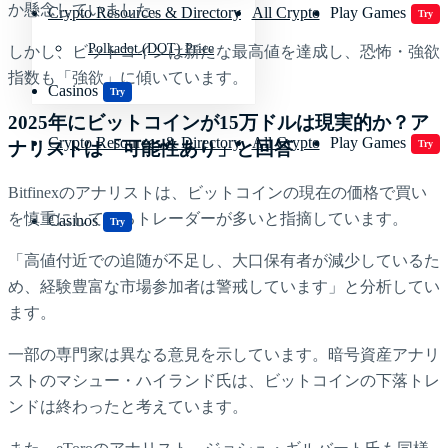
か懸念していました。
Crypto Resources & Directory
All Crypto
Play Games
Try
Polkadot (DOT) Price
しかし、ビットコインは新たな最高値を達成し、恐怖・強欲
指数も「強欲」に傾いています。
Casinos
Try
2025年にビットコインが15万ドルは現実的か？ア
Crypto Resources & Directory
All Crypto
Play Games
ナリストは「可能性あり」と回答
Try
Bitfinexのアナリストは、ビットコインの現在の価格で買い
を慎重にしているトレーダーが多いと指摘しています。
Casinos
Try
「高値付近での追随が不足し、大口保有者が減少しているた
め、経験豊富な市場参加者は警戒しています」と分析してい
ます。
一部の専門家は異なる意見を示しています。暗号資産アナリ
ストのマシュー・ハイランド氏は、ビットコインの下落トレ
ンドは終わったと考えています。