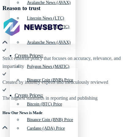
Avalanche News (AVAX)
Reason to trust
Litecoin News (LTC)
Polygon News (MATIC)
Avalanche News (AVAX)
Crypto Prices
Strict editorial policy that focuses on accuracy, relevance, and
impartiality
Polygon News (MATIC)
Binance Coin (BNB) Price
Created by industry experts and meticulously reviewed
Crypto Prices
The highest standards in reporting and publishing
Bitcoin (BTC) Price
How Our News is Made
Binance Coin (BNB) Price
Cardano (ADA) Price