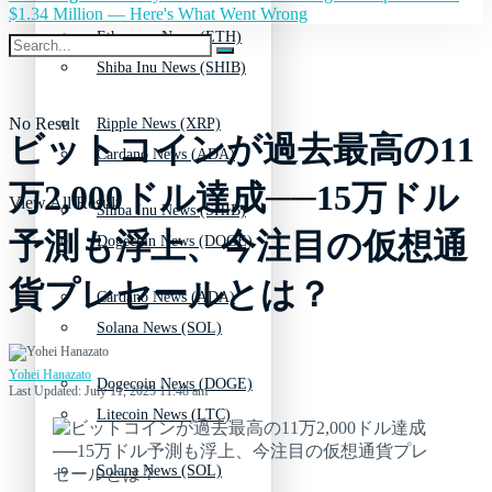
$1.34 Million — Here's What Went Wrong
Ethereum News (ETH)
Shiba Inu News (SHIB)
No Result
Ripple News (XRP)
ビットコインが過去最高の11
Cardano News (ADA)
万2,000ドル達成──15万ドル
View All Result
Shiba Inu News (SHIB)
予測も浮上、今注目の仮想通
Dogecoin News (DOGE)
貨プレセールとは？
Cardano News (ADA)
Solana News (SOL)
Yohei Hanazato
Dogecoin News (DOGE)
Last Updated: July 11, 2025 11:48 am
Litecoin News (LTC)
Solana News (SOL)