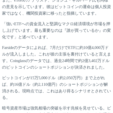
また、eToroのアナリスト、ジョシュ・ギルバート氏も同様
の意見を示しています。彼はビットコインの運命は個人投資
家ではなく、機関投資家に移ったと指摘しています。
「強いETFへの資金流入と堅調なマクロ経済環境が市場を押
し上げています。最も重要なのは『誰が買っているか』の変
化です」と述べています。
Farsideのデータによれば、7月だけでETFに約10億4,000万ド
ルが流入しました。これが彼の主張を裏付けていると言えま
す。Coinglassのデータでは、過去24時間で約2億3,402万ドル
のビットコインのショートポジションが決済されました。
ビットコインが15万5,000ドル（約2,050万円）まで上がれ
ば、約16億ドル（約2,110億円）のショートポジションが解
消される。現時点では、これはあり得るシナリオとされてい
る。
暗号資産市場は強気相場の突破を示す兆候を見せている。ビ