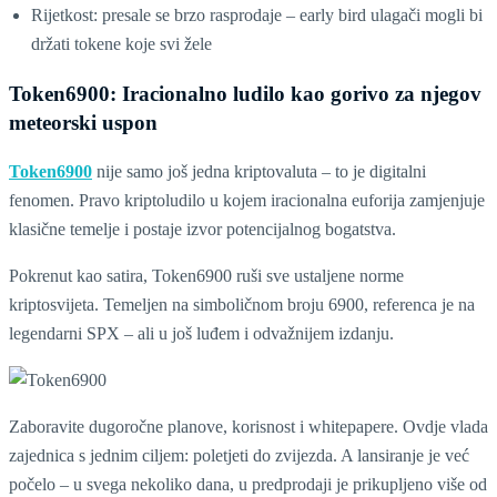
Rijetkost: presale se brzo rasprodaje – early bird ulagači mogli bi
držati tokene koje svi žele
Token6900: Iracionalno ludilo kao gorivo za njegov
meteorski uspon
Token6900
nije samo još jedna kriptovaluta – to je digitalni
fenomen. Pravo kriptoludilo u kojem iracionalna euforija zamjenjuje
klasične temelje i postaje izvor potencijalnog bogatstva.
Pokrenut kao satira, Token6900 ruši sve ustaljene norme
kriptosvijeta. Temeljen na simboličnom broju 6900, referenca je na
legendarni SPX – ali u još luđem i odvažnijem izdanju.
Zaboravite dugoročne planove, korisnost i whitepapere. Ovdje vlada
zajednica s jednim ciljem: poletjeti do zvijezda. A lansiranje je već
počelo – u svega nekoliko dana, u predprodaji je prikupljeno više od