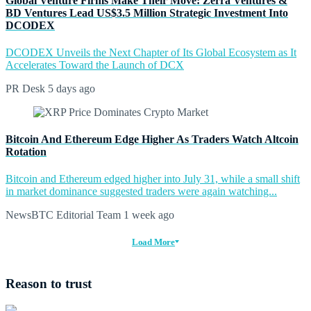
Global Venture Firms Make Their Move: Zerra Ventures &
BD Ventures Lead US$3.5 Million Strategic Investment Into
DCODEX
DCODEX Unveils the Next Chapter of Its Global Ecosystem as It
Accelerates Toward the Launch of DCX
PR Desk
5 days ago
Bitcoin And Ethereum Edge Higher As Traders Watch Altcoin
Rotation
Bitcoin and Ethereum edged higher into July 31, while a small shift
in market dominance suggested traders were again watching...
NewsBTC Editorial Team
1 week ago
Load More
Reason to trust