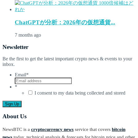
ChatGPTが分析：2026年の仮想通貨...
7 months ago
Newsletter
Be the first to get the latest important crypto news & events to your
inbox.
Email
*
*
I consent to my data being collected and stored
About Us
NewsBTC is a
cryptocurrency news
service that covers
bitcoin
news
today, technical analysis & forecasts for bitcoin price and other