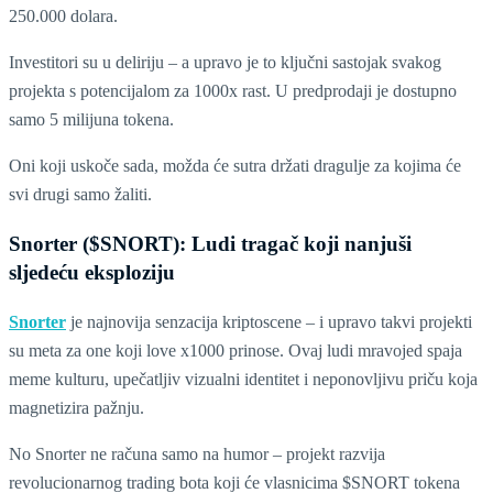
250.000 dolara.
Investitori su u deliriju – a upravo je to ključni sastojak svakog
projekta s potencijalom za 1000x rast. U predprodaji je dostupno
samo 5 milijuna tokena.
Oni koji uskoče sada, možda će sutra držati dragulje za kojima će
svi drugi samo žaliti.
Snorter ($SNORT): Ludi tragač koji nanjuši
sljedeću eksploziju
Snorter
je najnovija senzacija kriptoscene – i upravo takvi projekti
su meta za one koji love x1000 prinose. Ovaj ludi mravojed spaja
meme kulturu, upečatljiv vizualni identitet i neponovljivu priču koja
magnetizira pažnju.
No Snorter ne računa samo na humor – projekt razvija
revolucionarnog trading bota koji će vlasnicima $SNORT tokena