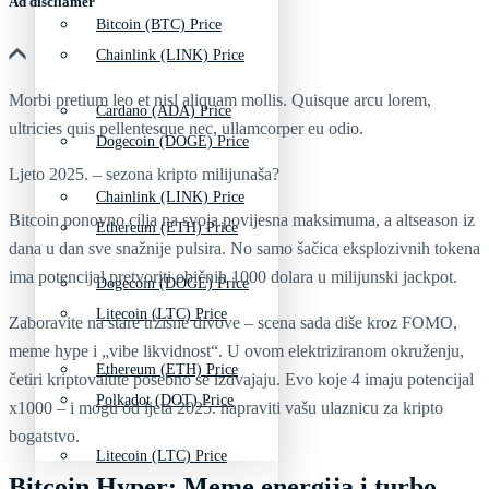
Ad discliamer
Bitcoin (BTC) Price
Chainlink (LINK) Price
Morbi pretium leo et nisl aliquam mollis. Quisque arcu lorem,
Cardano (ADA) Price
ultricies quis pellentesque nec, ullamcorper eu odio.
Dogecoin (DOGE) Price
Ljeto 2025. – sezona kripto milijunaša?
Chainlink (LINK) Price
Bitcoin ponovno cilja na svoja povijesna maksimuma, a altseason iz
Ethereum (ETH) Price
dana u dan sve snažnije pulsira. No samo šačica eksplozivnih tokena
ima potencijal pretvoriti običnih 1000 dolara u milijunski jackpot.
Dogecoin (DOGE) Price
Litecoin (LTC) Price
Zaboravite na stare tržišne divove – scena sada diše kroz FOMO,
meme hype i „vibe likvidnost“. U ovom elektriziranom okruženju,
Ethereum (ETH) Price
četiri kriptovalute posebno se izdvajaju. Evo koje 4 imaju potencijal
Polkadot (DOT) Price
x1000 – i mogu od ljeta 2025. napraviti vašu ulaznicu za kripto
bogatstvo.
Litecoin (LTC) Price
Bitcoin Hyper: Meme energija i turbo