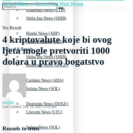
$1.34 Million — Here's What Went Wrong
Ethereum News (ETH)
Shiba Inu News (SHIB)
No Result
Ripple News (XRP)
4 kriptovalute koje bi ovog
Cardano News (ADA)
ljeta mogle pretvoriti 1000
View All Result
Shiba Inu News (SHIB)
dolara u pravo bogatstvo
Dogecoin News (DOGE)
Cardano News (ADA)
Solana News (SOL)
newsbtc
Dogecoin News (DOGE)
Last Updated: July 14, 2025 12:03 pm
Litecoin News (LTC)
Solana News (SOL)
Reason to trust