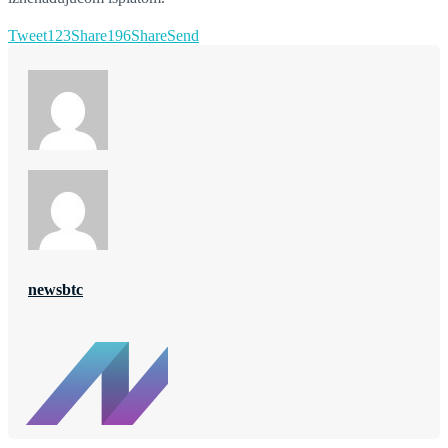
Tweet
123
Share
196
Share
Send
newsbtc