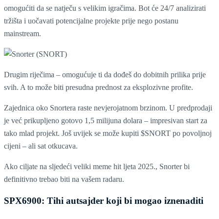
omogućiti da se natječu s velikim igračima. Bot će 24/7 analizirati
tržišta i uočavati potencijalne projekte prije nego postanu
mainstream.
Drugim riječima – omogućuje ti da dođeš do dobitnih prilika prije
svih. A to može biti presudna prednost za eksplozivne profite.
Zajednica oko Snortera raste nevjerojatnom brzinom. U predprodaji
je već prikupljeno gotovo 1,5 milijuna dolara – impresivan start za
tako mlad projekt. Još uvijek se može kupiti $SNORT po povoljnoj
cijeni – ali sat otkucava.
Ako ciljate na sljedeći veliki meme hit ljeta 2025., Snorter bi
definitivno trebao biti na vašem radaru.
SPX6900: Tihi autsajder koji bi mogao iznenaditi