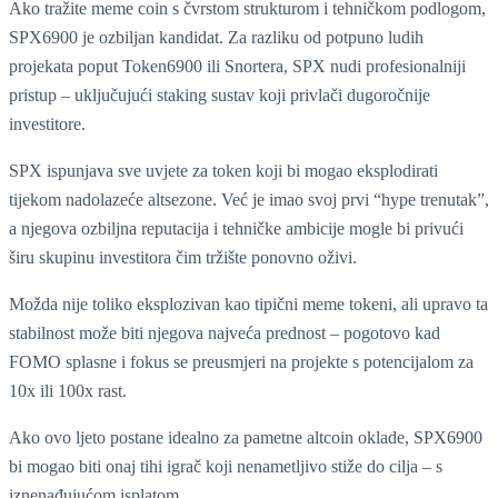
Ako tražite meme coin s čvrstom strukturom i tehničkom podlogom,
SPX6900 je ozbiljan kandidat. Za razliku od potpuno ludih
projekata poput Token6900 ili Snortera, SPX nudi profesionalniji
pristup – uključujući staking sustav koji privlači dugoročnije
investitore.
SPX ispunjava sve uvjete za token koji bi mogao eksplodirati
tijekom nadolazeće altsezone. Već je imao svoj prvi “hype trenutak”,
a njegova ozbiljna reputacija i tehničke ambicije mogle bi privući
širu skupinu investitora čim tržište ponovno oživi.
Možda nije toliko eksplozivan kao tipični meme tokeni, ali upravo ta
stabilnost može biti njegova najveća prednost – pogotovo kad
FOMO splasne i fokus se preusmjeri na projekte s potencijalom za
10x ili 100x rast.
Ako ovo ljeto postane idealno za pametne altcoin oklade, SPX6900
bi mogao biti onaj tihi igrač koji nenametljivo stiže do cilja – s
iznenađujućom isplatom.