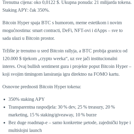
Trenutna cijena: oko 0,0122 $. Ukupna ponuda: 21 milijarda tokena.
Staking APY: čak 350%.
Bitcoin Hyper spaja BTC s humorom, meme estetikom i novim
mogućnostima: smart contracti, DeFi, NFT-ovi i dApps – sve to
sada ulazi u Bitcoin prostor.
Tržište je trenutno u sred Bitcoin rallyja, a BTC probija granicu od
120.000 $ tijekom „crypto weeka“, uz sve jači institucionalni
interes. Ovaj bullish sentiment gura i projekte poput Bitcoin Hyper –
koji svojim timingom lansiranja igra direktno na FOMO kartu.
Osnovne prednosti Bitcoin Hyper tokena:
350% staking APY
Transparentna raspodjela: 30 % dev, 25 % treasury, 20 %
marketing, 15 % staking/giveaway, 10 % burze
Bez duge roadmap-e – samo konkretne µetode, zajednički hype i
multislojni launch