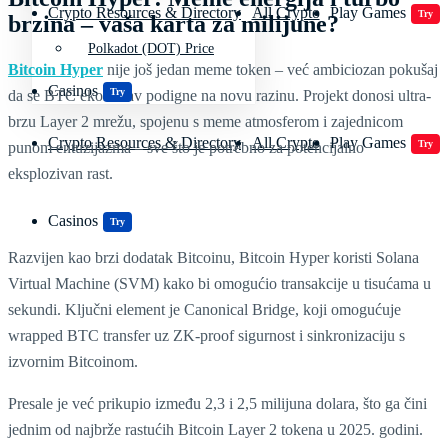
Crypto Resources & Directory
All Crypto
Play Games
Try
brzina – vaša karta za milijune?
Polkadot (DOT) Price
Bitcoin Hyper
nije još jedan meme token – već ambiciozan pokušaj
Casinos
Try
da se BTC ekosustav podigne na novu razinu. Projekt donosi ultra-
brzu Layer 2 mrežu, spojenu s meme atmosferom i zajednicom
Crypto Resources & Directory
All Crypto
Play Games
Try
punom entuzijazma – sve što je potrebno za potencijalno
eksplozivan rast.
Casinos
Try
Razvijen kao brzi dodatak Bitcoinu, Bitcoin Hyper koristi Solana
Virtual Machine (SVM) kako bi omogućio transakcije u tisućama u
sekundi. Ključni element je Canonical Bridge, koji omogućuje
wrapped BTC transfer uz ZK‑proof sigurnost i sinkronizaciju s
izvornim Bitcoinom.
Presale je već prikupio između 2,3 i 2,5 milijuna dolara, što ga čini
jednim od najbrže rastućih Bitcoin Layer 2 tokena u 2025. godini.