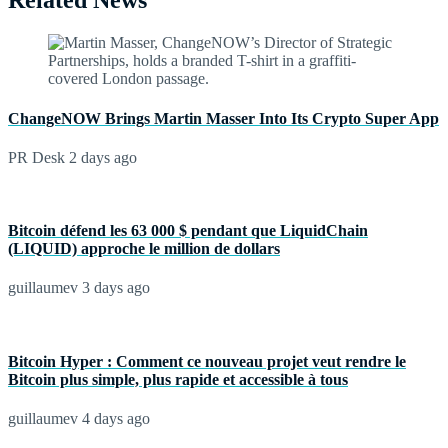
Related News
ChangeNOW Brings Martin Masser Into Its Crypto Super App
PR Desk
2 days ago
Bitcoin défend les 63 000 $ pendant que LiquidChain
(LIQUID) approche le million de dollars
guillaumev
3 days ago
Bitcoin Hyper : Comment ce nouveau projet veut rendre le
Bitcoin plus simple, plus rapide et accessible à tous
guillaumev
4 days ago