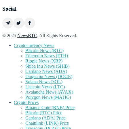
Social
© 2025
NewsBTC
. All Rights Reserved.
Cryptocurrency News
Bitcoin News (BTC)
Ethereum News (ETH)
Ripple News (XRP)
Shiba Inu News (SHIB)
Cardano News (ADA)
Dogecoin News (DOGE)
Solana News (SOL)
Litecoin News (LTC)
Avalanche News (AVAX)
Polygon News (MATIC)
Crypto Prices
Binance Coin (BNB) Price
Bitcoin (BTC) Price
Cardano (ADA) Price
Chainlink (LINK) Price
Dogecoin (DOGE) Price