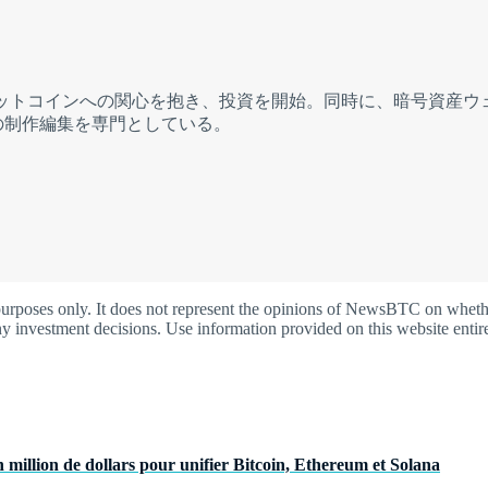
後半にビットコインへの関心を抱き、投資を開始。同時に、暗号資
の制作編集を専門としている。
oses only. It does not represent the opinions of NewsBTC on whether t
y investment decisions. Use information provided on this website entire
 million de dollars pour unifier Bitcoin, Ethereum et Solana