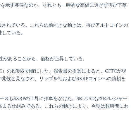
の復活を示す兆候なのか、それとも一時的な高値に過ぎず再び下落
示唆されている。これらの前向きな動きは、再びアルトコインの
を意味している。
可能性があることから、価格が上昇している。
C）の役割を明確にした。報告書の提案によると、CFTCが現
兆候と見なされ、リップル社および$XRPコインへの信頼を
も$XRPの上昇に拍車をかけた。$RLUSDはXRPレジャー
が高まる仕組みである。これらの動きにより、今朝は数時間にわ