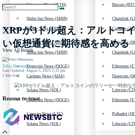
Ethereum News (ETH)
Bitcoin (BTC
Shiba Inu News (SHIB)
Chainlink (L
XRPが3ドル超え：アルトコ
No Result
Ripple News (XRP)
Cardano (AD
い仮想通貨に期待感を高める
Cardano News (ADA)
Dogecoin (D
View All Result
Shiba Inu News (SHIB)
Chainlink (L
Yohei Hanazato
Dogecoin News (DOGE)
Ethereum (E
Last Updated: August 5, 2025 2:22 pm
1 min read
Cardano News (ADA)
Dogecoin (D
Solana News (SOL)
Litecoin (LT
Reason to trust
Dogecoin News (DOGE)
Ethereum (E
Litecoin News (LTC)
Polkadot (DO
Solana News (SOL)
Litecoin (LT