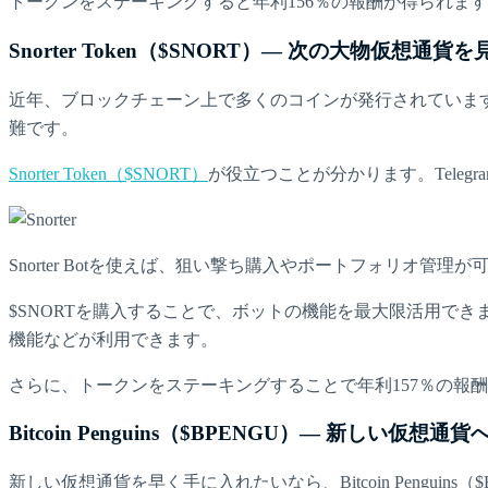
トークンをステーキングすると年利156％の報酬が得られます。ホド
Snorter Token（$SNORT）— 次の大物仮
近年、ブロックチェーン上で多くのコインが発行されていま
難です。
Snorter Token（$SNORT）
が役立つことが分かります。Telegr
Snorter Botを使えば、狙い撃ち購入やポートフォリ
$SNORTを購入することで、ボットの機能を最大限活用できま
機能などが利用できます。
さらに、トークンをステーキングすることで年利157％の報
Bitcoin Penguins（$BPENGU）— 新しい仮
新しい仮想通貨を早く手に入れたいなら、Bitcoin Pengu