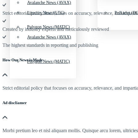
Avalanche News (AVAX)
Litecoin News (LTC)
Polkadot (DO
Strict editorial policy that focuses on accuracy, relevance, and impartia
Polygon News (MATIC)
Created by industry experts and meticulously reviewed
Avalanche News (AVAX)
The highest standards in reporting and publishing
How Our News is Made
Polygon News (MATIC)
Strict editorial policy that focuses on accuracy, relevance, and impartia
Ad discliamer
Morbi pretium leo et nisl aliquam mollis. Quisque arcu lorem, ultricie