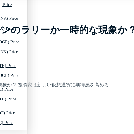
) Price
INK) Price
インのラリーか一時的な現象か？
A) Price
OGE) Price
INK) Price
TH) Price
OGE) Price
C) Price
TH) Price
T) Price
C) Price