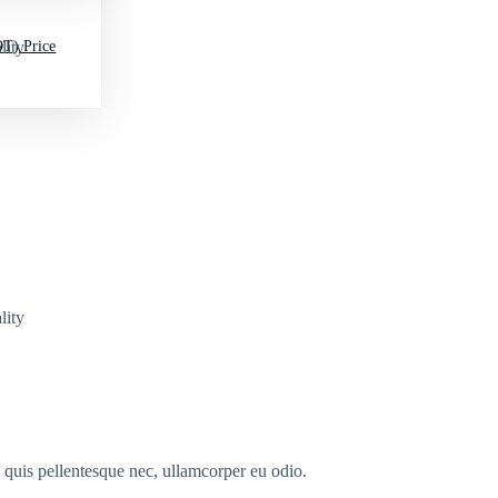
T) Price
lity
lity
s quis pellentesque nec, ullamcorper eu odio.