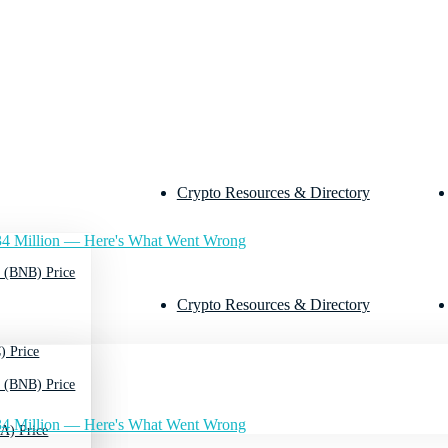
Crypto Resources & Directory
4 Million — Here's What Went Wrong
 (BNB) Price
Crypto Resources & Directory
) Price
 (BNB) Price
4 Million — Here's What Went Wrong
A) Price