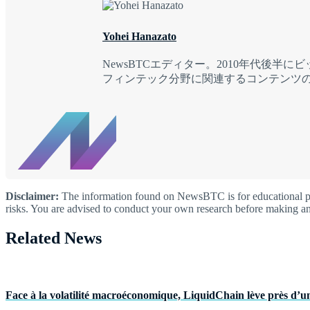
Yohei Hanazato
NewsBTCエディター。2010年代
フィンテック分野に関連するコンテンツ
Disclaimer:
The information found on NewsBTC is for educational purp
risks. You are advised to conduct your own research before making an
Related News
Face à la volatilité macroéconomique, LiquidChain lève près d’un