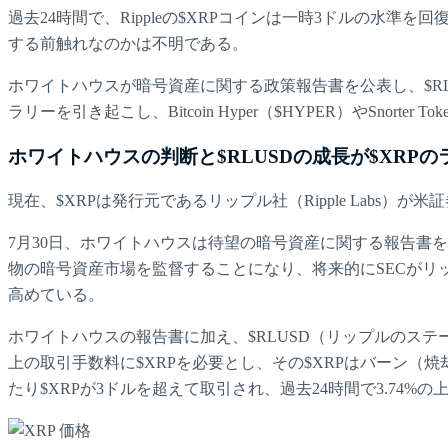
過去24時間で、Rippleの$XRPコインは一時3ドルの
する前触れなのかは不明である。
ホワイトハウスが暗号資産に関する政策報告書を公表し、$R
ラリーを引き起こし、Bitcoin Hyper（$HYPER）やSnor
ホワイトハウスの判断と$RLUSDの成長が$XRP
現在、$XRPは発行元であるリップル社（Ripple Lab
7月30日、ホワイトハウスは待望の暗号資産に関する報告書を
物の暗号資産市場を監督することになり、将来的にSECがリ
高めている。
ホワイトハウスの報告書に加え、$RLUSD（リップルのステー
上の取引手数料に$XRPを必要とし、その$XRPはバーン
たり$XRPが3ドルを超えて取引され、過去24時間で3.74%