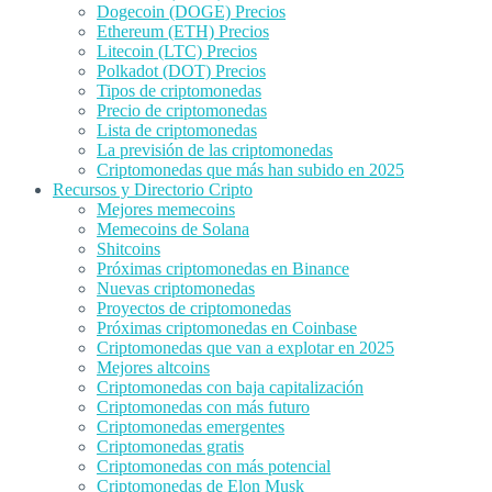
Dogecoin (DOGE) Precios
Ethereum (ETH) Precios
Litecoin (LTC) Precios
Polkadot (DOT) Precios
Tipos de criptomonedas
Precio de criptomonedas
Lista de criptomonedas
La previsión de las criptomonedas
Criptomonedas que más han subido en 2025
Recursos y Directorio Cripto
Mejores memecoins
Memecoins de Solana
Shitcoins
Próximas criptomonedas en Binance
Nuevas criptomonedas
Proyectos de criptomonedas
Próximas criptomonedas en Coinbase
Criptomonedas que van a explotar en 2025
Mejores altcoins
Criptomonedas con baja capitalización
Criptomonedas con más futuro
Criptomonedas emergentes
Criptomonedas gratis
Criptomonedas con más potencial
Criptomonedas de Elon Musk