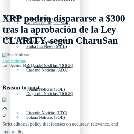
XRP podría dispararse a $300
No Result
Shiba Inu News (SHIB)
Noticias de Ripple (XRP)
tras la aprobación de la Ley
CLARITY, según CharuSan
View All Result
Cardano Noticias (ADA)
Shiba Inu News (SHIB)
Scott Matherson
Last Updated: May 14, 2026 10:03 pm
Dogecoin Noticias (DOGE)
Cardano Noticias (ADA)
Reason to trust
Solana Noticias (SOL)
Dogecoin Noticias (DOGE)
Litecoin Noticias (LTC)
Solana Noticias (SOL)
Strict editorial policy that focuses on accuracy, relevance, and
impartiality