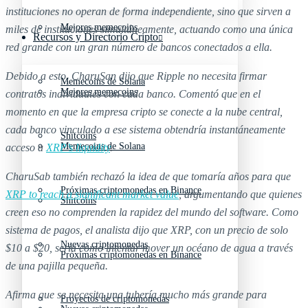
instituciones no operan de forma independiente, sino que sirven a
Mejores memecoins
miles de instituciones simultáneamente, actuando como una única
Recursos y Directorio Cripto
red grande con un gran número de bancos conectados a ella.
Debido a esto, CharuSan dijo que Ripple no necesita firmar
Memecoins de Solana
Mejores memecoins
contratos individuales con cada banco. Comentó que en el
momento en que la empresa cripto se conecte a la nube central,
cada banco vinculado a ese sistema obtendría instantáneamente
Shitcoins
Memecoins de Solana
acceso a
XRP’s liquidity
.
CharuSab también rechazó la idea de que tomaría años para que
Próximas criptomonedas en Binance
XRP to reach a significant market value
, argumentando que quienes
Shitcoins
creen eso no comprenden la rapidez del mundo del software. Como
sistema de pagos, el analista dijo que XRP, con un precio de solo
Nuevas criptomonedas
$10 a $20, sería como intentar mover un océano de agua a través
Próximas criptomonedas en Binance
de una pajilla pequeña.
Afirma que se necesita una tubería mucho más grande para
Proyectos de criptomonedas