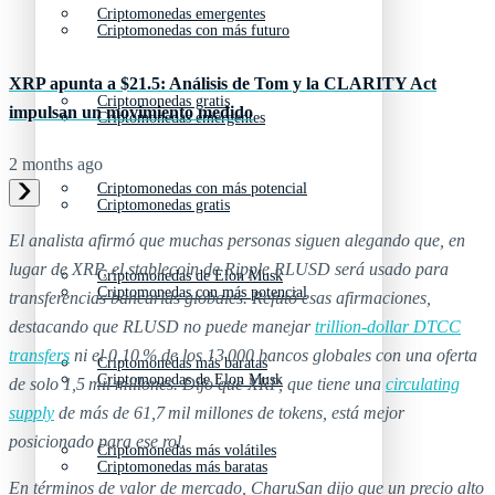
Criptomonedas emergentes
Criptomonedas con más futuro
XRP apunta a $21.5: Análisis de Tom y la CLARITY Act
Criptomonedas gratis
impulsan un movimiento medido
Criptomonedas emergentes
2 months ago
Criptomonedas con más potencial
Criptomonedas gratis
El analista afirmó que muchas personas siguen alegando que, en
lugar de XRP, el stablecoin de Ripple RLUSD será usado para
Criptomonedas de Elon Musk
Criptomonedas con más potencial
transferencias bancarias globales. Refutó esas afirmaciones,
destacando que RLUSD no puede manejar
trillion-dollar DTCC
transfers
ni el 0,10 % de los 13 000 bancos globales con una oferta
Criptomonedas más baratas
Criptomonedas de Elon Musk
de solo 1,5 mil millones. Dijo que XRP, que tiene una
circulating
supply
de más de 61,7 mil millones de tokens, está mejor
posicionado para ese rol.
Criptomonedas más volátiles
Criptomonedas más baratas
En términos de valor de mercado, CharuSan dijo que un precio alto