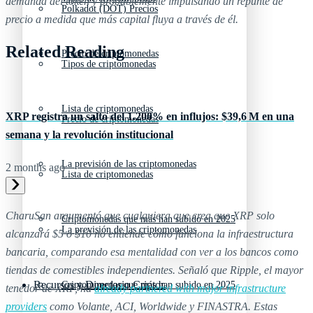
demanda del token y probablemente impulsando un repunte de
Polkadot (DOT) Precios
precio a medida que más capital fluya a través de él.
Related Reading
Precio de criptomonedas
Tipos de criptomonedas
Lista de criptomonedas
XRP registra un salto del 1.200% en influjos: $39,6 M en una
Precio de criptomonedas
semana y la revolución institucional
La previsión de las criptomonedas
2 months ago
Lista de criptomonedas
CharuSan argumentó que cualquiera que crea que XRP solo
Criptomonedas que más han subido en 2025
La previsión de las criptomonedas
alcanzará $5 o $10 no entiende cómo funciona la infraestructura
bancaria, comparando esa mentalidad con ver a los bancos como
tiendas de comestibles independientes. Señaló que Ripple, el mayor
Recursos y Directorio Cripto
Criptomonedas que más han subido en 2025
tenedor de XRP, ha
already partnered with major infrastructure
providers
como Volante, ACI, Worldwide y FINASTRA. Estas