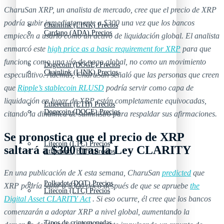
CharuSan XRP, un analista de mercado, cree que el precio de XRP
podría subir inmediatamente a $300 una vez que los bancos
Chainlink (LINK) Precios
Cardano (ADA) Precios
empiecen a usarlo como un activo de liquidación global. El analista
enmarcó este
high price as a basic requirement for XRP
para que
funcione como una vía de pago global, no como un movimiento
Dogecoin (DOGE) Precios
Chainlink (LINK) Precios
especulativo. Además, CharuSan señaló que las personas que creen
que
Ripple’s stablecoin RLUSD
podría servir como capa de
liquidación en lugar de XRP están completamente equivocadas,
Ethereum (ETH) Precios
Dogecoin (DOGE) Precios
citando la dinámica de suministro para respaldar sus afirmaciones.
Se pronostica que el precio de XRP
Litecoin (LTC) Precios
saltará a $300 tras la Ley CLARITY
Ethereum (ETH) Precios
En una publicación de X esta semana, CharuSan
predicted
que
Polkadot (DOT) Precios
XRP podría subir a $300 poco después de que se apruebe
the
Litecoin (LTC) Precios
Digital Asset CLARITY Act
. Si eso ocurre, él cree que los bancos
comenzarán a adoptar XRP a nivel global, aumentando la
Tipos de criptomonedas