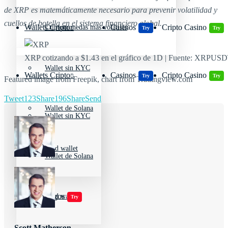
de XRP es matemáticamente necesario para prevenir volatilidad y
cuellos de botella en el sistema financiero global.
Wallets Cripto
Casinos
Cripto Casino
Criptomonedas más volátiles
Try
Try
XRP cotizando a $1.43 en el gráfico de 1D | Fuente: XRPUS
Wallet sin KYC
Wallets Cripto
Casinos
Cripto Casino
Try
Try
Featured image from Freepik, chart from Tradingview.com
Tweet
123
Share
196
Share
Send
Wallet de Solana
Wallet sin KYC
Cold wallet
Wallet de Solana
Jugar juegos
Cold wallet
Try
Scott Matherson