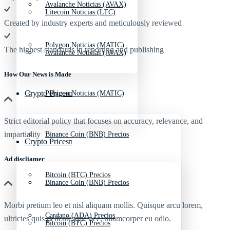
Avalanche Noticias (AVAX)
Litecoin Noticias (LTC)
Created by industry experts and meticulously reviewed
Polygon Noticias (MATIC)
The highest standards in reporting and publishing
Avalanche Noticias (AVAX)
How Our News is Made
Crypto Prices
Polygon Noticias (MATIC)
Strict editorial policy that focuses on accuracy, relevance, and
impartiality
Binance Coin (BNB) Precios
Crypto Prices
Ad discliamer
Bitcoin (BTC) Precios
Binance Coin (BNB) Precios
Morbi pretium leo et nisl aliquam mollis. Quisque arcu lorem,
Cardano (ADA) Precios
ultricies quis pellentesque nec, ullamcorper eu odio.
Bitcoin (BTC) Precios