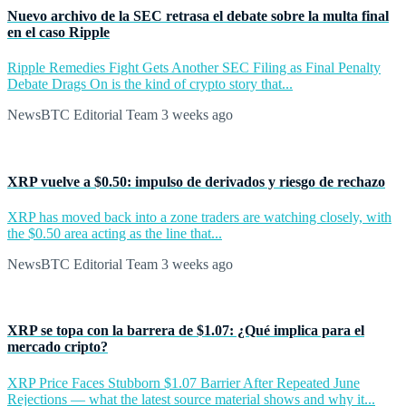
Nuevo archivo de la SEC retrasa el debate sobre la multa final
en el caso Ripple
Ripple Remedies Fight Gets Another SEC Filing as Final Penalty
Debate Drags On is the kind of crypto story that...
NewsBTC Editorial Team
3 weeks ago
XRP vuelve a $0.50: impulso de derivados y riesgo de rechazo
XRP has moved back into a zone traders are watching closely, with
the $0.50 area acting as the line that...
NewsBTC Editorial Team
3 weeks ago
XRP se topa con la barrera de $1.07: ¿Qué implica para el
mercado cripto?
XRP Price Faces Stubborn $1.07 Barrier After Repeated June
Rejections — what the latest source material shows and why it...