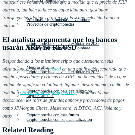
Nuevas criptomonedas
manejar ese volumen. Señaló que a medida que el precio de XRP
aumenta, también lo hace su capacidad para gestionar
transferencias globales a gran escala a una velocidad mucho
Próximas criptomonedas en Coinbase
Proyectos de criptomonedas
mayor.
El analista argumenta que los bancos
Criptomonedas que van a explotar en 2025
usarán XRP, no RLUSD
Próximas criptomonedas en Coinbase
Respondiendo a los miembros cripto que cuestionaron sus
Mejores altcoins
afirmaciones, CharuSan
noted
en una publicación separada que
Criptomonedas que van a explotar en 2025
muchos poseedores y críticos de XRP “no tienen idea” de lo que
realmente significan volatilidad, liquidez, deslizamiento, cuellos de
Criptomonedas con baja capitalización
botella o
On-Demand Liquidity (ODL)
. Argumentó que
Mejores altcoins
desconocen los roles de grandes bancos y proveedores de pagos
como JPMorgan Chase, Mastercard, el DTCC, ACI, Volante y
Criptomonedas con más futuro
otros.
Criptomonedas con baja capitalización
Related Reading